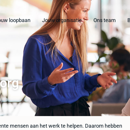
ouw loopbaan
Jouw organisatie
Ons team
B
zorg
gente mensen aan het werk te helpen. Daarom hebben